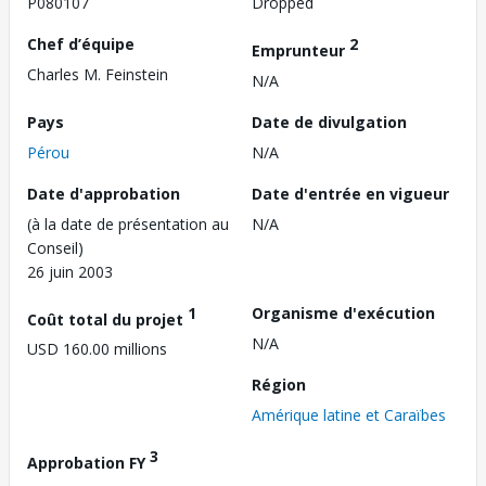
P080107
Dropped
Chef d’équipe
2
Emprunteur
Charles M. Feinstein
N/A
Pays
Date de divulgation
Pérou
N/A
Date d'approbation
Date d'entrée en vigueur
(à la date de présentation au
N/A
Conseil)
26 juin 2003
1
Organisme d'exécution
Coût total du projet
N/A
USD 160.00 millions
Région
Amérique latine et Caraïbes
3
Approbation FY