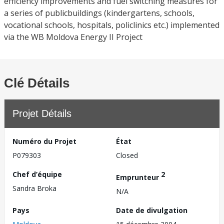
efficiency improvements and fuel switching measures for
a series of publicbuildings (kindergartens, schools,
vocational schools, hospitals, policlinics etc.) implemented
via the WB Moldova Energy II Project
Clé Détails
Projet Détails
Numéro du Projet
État
P079303
Closed
Chef d’équipe
2
Emprunteur
Sandra Broka
N/A
Pays
Date de divulgation