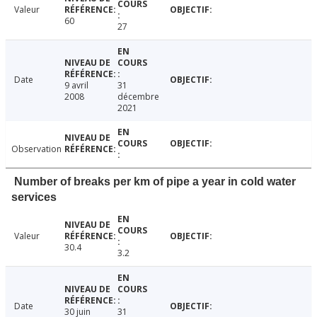
Valeur
60
27
Date
9 avril
31
2008
décembre
2021
Observation
Number of breaks per km of pipe a year in cold water
services
Valeur
30.4
3.2
Date
30 juin
31