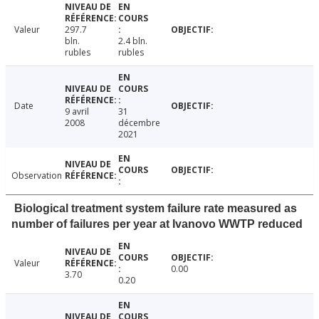
Valeur
297.7
bln.
2.4 bln.
rubles
rubles
Date
9 avril
31
2008
décembre
2021
Observation
Biological treatment system failure rate measured as
number of failures per year at Ivanovo WWTP reduced
Valeur
0.00
3.70
0.20