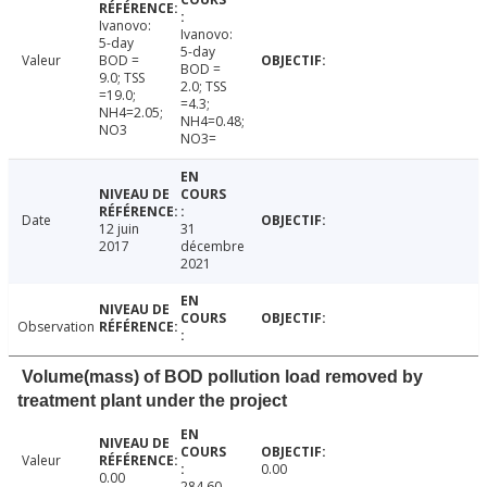
Ivanovo:
Ivanovo:
5-day
5-day
Valeur
BOD =
BOD =
9.0; TSS
2.0; TSS
=19.0;
=4.3;
NH4=2.05;
NH4=0.48;
NO3
NO3=
Date
12 juin
31
2017
décembre
2021
Observation
Volume(mass) of BOD pollution load removed by
treatment plant under the project
Valeur
0.00
0.00
284.60