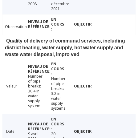
2008
décembre
2021
Observation
Quality of delivery of communal services, including
district heating, water supply, hot water supply and
waste water disposal, impro ved
Number
Number
of pipe
of pipe
Valeur
breaks:
breaks:
30.4 in
3.2 in
water
water
supply
supply
system
systems
Date
9 avril
20