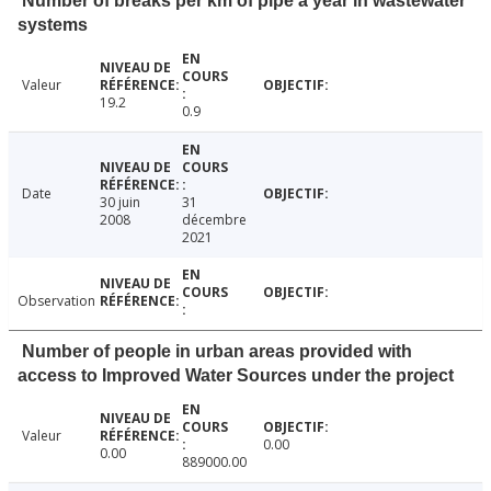
Number of breaks per km of pipe a year in wastewater
systems
Valeur
19.2
0.9
Date
30 juin
31
2008
décembre
2021
Observation
Number of people in urban areas provided with
access to Improved Water Sources under the project
Valeur
0.00
0.00
889000.00