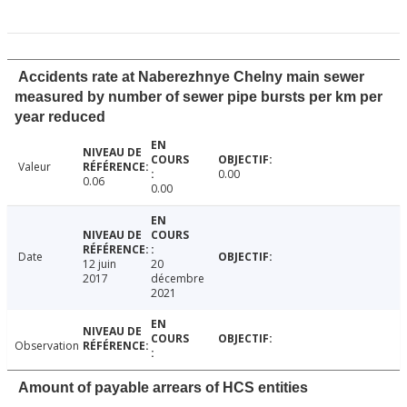
Accidents rate at Naberezhnye Chelny main sewer
measured by number of sewer pipe bursts per km per
year reduced
Valeur
0.00
0.06
0.00
Date
12 juin
20
2017
décembre
2021
Observation
Amount of payable arrears of HCS entities