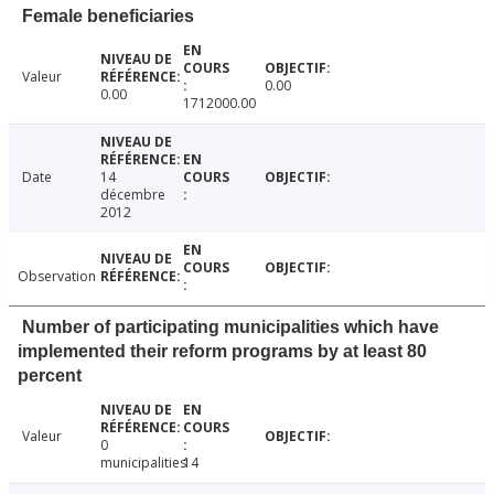
Female beneficiaries
Valeur
0.00
0.00
1712000.00
Date
14
décembre
2012
Observation
Number of participating municipalities which have
implemented their reform programs by at least 80
percent
Valeur
0
municipalities
14