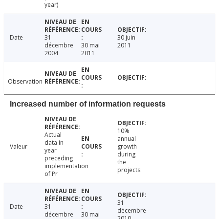
year)
Date
31
30 juin
décembre
30 mai
2011
2004
2011
Observation
Increased number of information requests
10%
Actual
annual
data in
Valeur
growth
year
during
preceding
the
implementation
projects
of Pr
31
Date
31
décembre
décembre
30 mai
2010