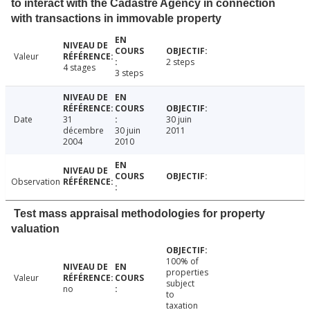
to interact with the Cadastre Agency in connection
with transactions in immovable property
Valeur
2 steps
4 stages
3 steps
Date
31
30 juin
décembre
30 juin
2011
2004
2010
Observation
Test mass appraisal methodologies for property
valuation
100% of
properties
Valeur
subject
no
to
taxation