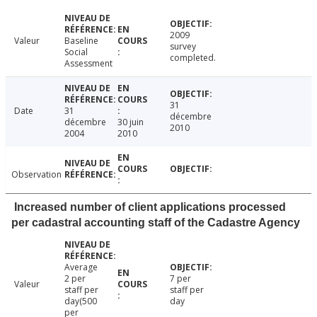
2009
Valeur
Baseline
survey
Social
completed.
Assessment
31
Date
31
décembre
décembre
30 juin
2010
2004
2010
Observation
Increased number of client applications processed
per cadastral accounting staff of the Cadastre Agency
Average
2 per
7 per
Valeur
staff per
staff per
day(500
day
per