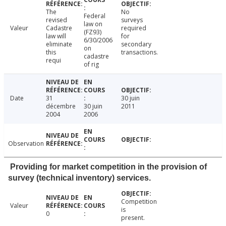
The
No
Federal
revised
surveys
law on
Valeur
Cadastre
required
(FZ93)
law will
for
6/30/2006
eliminate
secondary
on
this
transactions.
cadastre
requi
of rig
Date
31
30 juin
décembre
30 juin
2011
2004
2006
Observation
Providing for market competition in the provision of
survey (technical inventory) services.
Competition
Valeur
is
0
present.