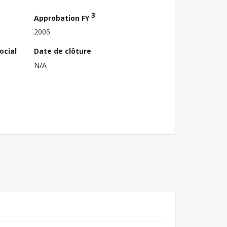
3
Approbation FY
2005
ocial
Date de clôture
N/A