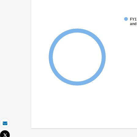
FY17
and
Email
Tweet