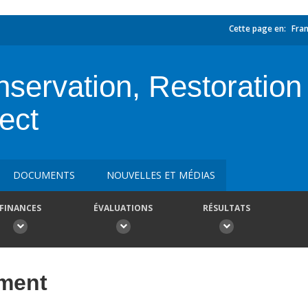
Cette page en:
Fran
servation, Restoration
ect
DOCUMENTS
NOUVELLES ET MÉDIAS
FINANCES
ÉVALUATIONS
RÉSULTATS
ement