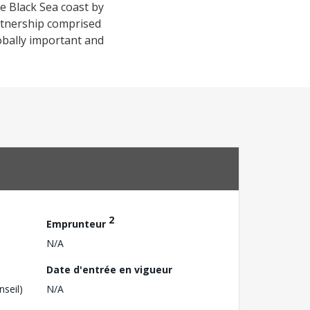
 Black Sea coast by
artnership comprised
lobally important and
2
Emprunteur
N/A
Date d'entrée en vigueur
nseil)
N/A