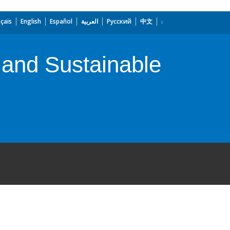
çais
English
Español
العربية
Русский
中文
 and Sustainable