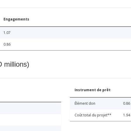
Engagements
1.07
0.86
 millions)
Instrument de prêt
Élément don
0.86
Coût total du projet**
1.94