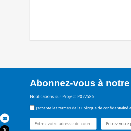
Abonnez-vous à notre 
Notifications sur Project P077586
J'accepte les termes de la
Politique de confidentialité
e
Email
Tweet