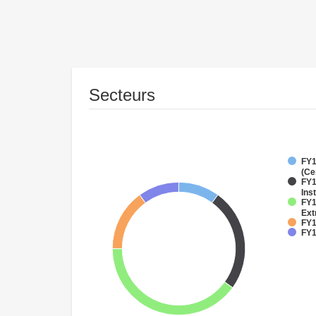
Secteurs
FY1
(Ce
FY1
Inst
FY1
Ext
FY1
FY1