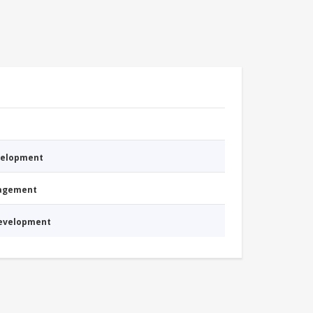
evelopment
nagement
Development