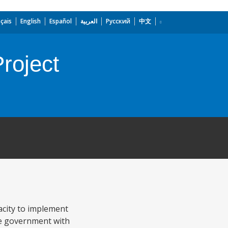
çais
English
Español
العربية
Русский
中文
roject
acity to implement
ide government with