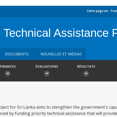
Cette page en:
Fran
Technical Assistance P
DOCUMENTS
NOUVELLES ET MÉDIAS
FINANCES
ÉVALUATIONS
RÉSULTATS
ject for Sri Lanka aims to stengthen the government's cap
ved by funding priority technical assistance that will prov