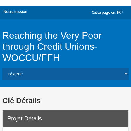
Notre mission
Cette page en:
FR
dropdown
Reaching the Very Poor
through Credit Unions-
WOCCU/FFH
Clé Détails
Projet Détails