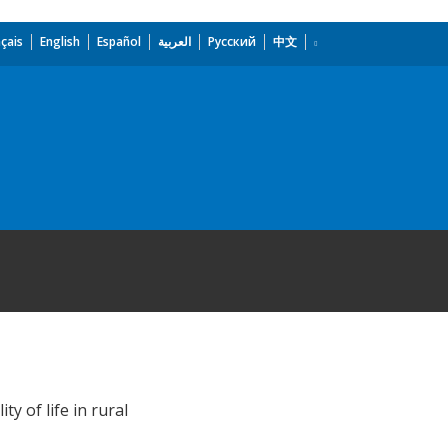
çais
English
Español
العربية
Русский
中文
y of life in rural