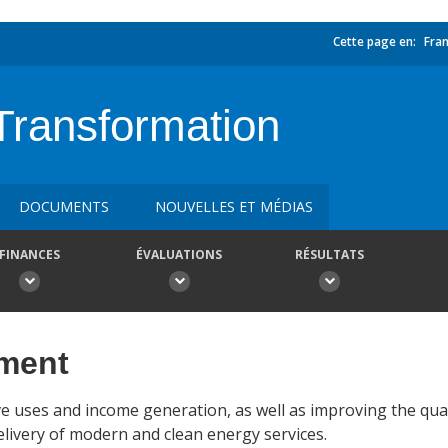
Cette page en:
Fran
Transformation
DOCUMENTS
NOUVELLES ET MÉDIAS
FINANCES
ÉVALUATIONS
RÉSULTATS
ement
ve uses and income generation, as well as improving the qualit
elivery of modern and clean energy services.