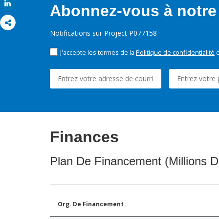
Share
Abonnez-vous à notre 
Notifications sur Project P077158
J'accepte les termes de la
Politique de confidentialité
e
Finances
Plan De Financement (Millions D
Org. De Financement