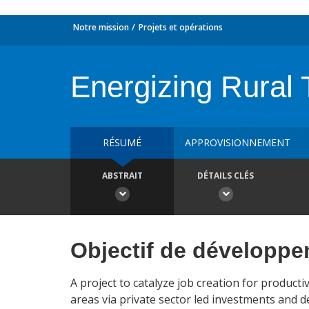
Notre mission
Projets et opérations
Energizing Rural 
RÉSUMÉ
APPROVISIONNEMENT
ABSTRAIT
DÉTAILS CLÉS
Objectif de développ
A project to catalyze job creation for producti
areas via private sector led investments and d