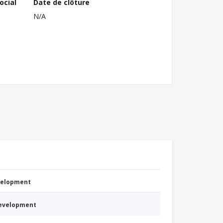
ocial
Date de clôture
N/A
evelopment
Development