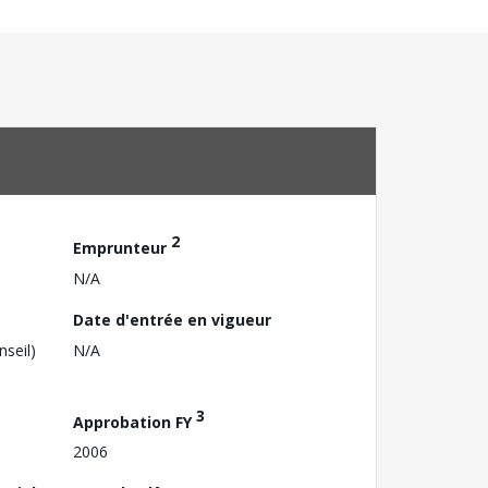
2
Emprunteur
N/A
Date d'entrée en vigueur
nseil)
N/A
3
Approbation FY
2006