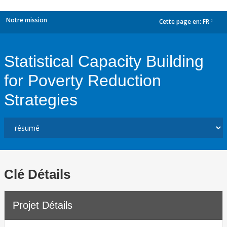
Notre mission
Cette page en:
FR
dropdown
Statistical Capacity Building
for Poverty Reduction
Strategies
Clé Détails
Projet Détails