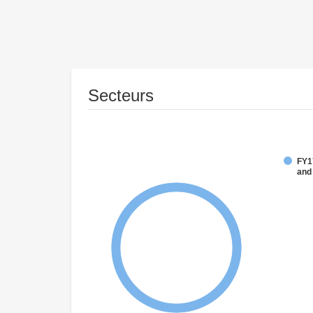
Secteurs
FY17
and