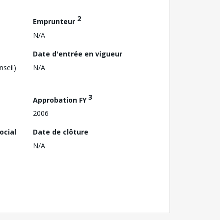
2
Emprunteur
N/A
Date d'entrée en vigueur
nseil)
N/A
3
Approbation FY
2006
ocial
Date de clôture
N/A