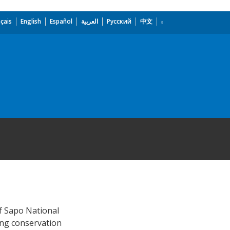
çais
English
Español
العربية
Русский
中文
f Sapo National
ling conservation