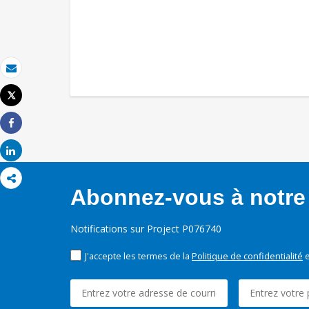
Email
Tweet
Imprimer
Share
Share
Abonnez-vous à notre 
Notifications sur Project P076740
J'accepte les termes de la
Politique de confidentialité
e