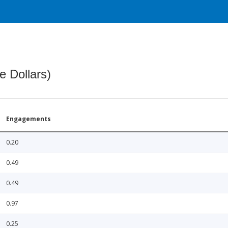
e Dollars)
Engagements
0.20
0.49
0.49
0.97
0.25