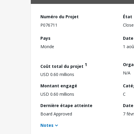
Numéro du Projet
État
P076711
Close
Pays
Date
Monde
1 aoû
1
Orga
Coût total du projet
N/A
USD 0.60 millions
Montant engagé
Caté
USD 0.60 millions
C
Dernière étape atteinte
Date 
Board Approved
7 fév
Notes