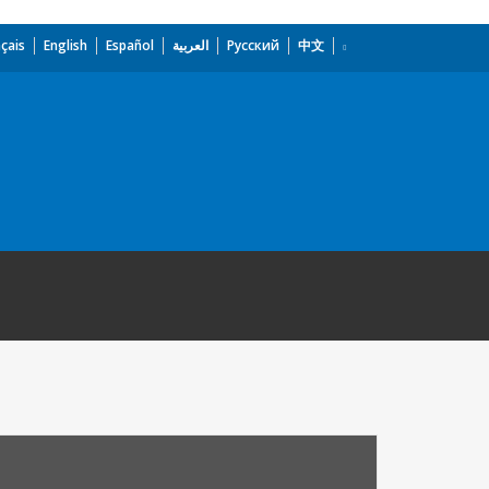
çais
English
Español
العربية
Русский
中文