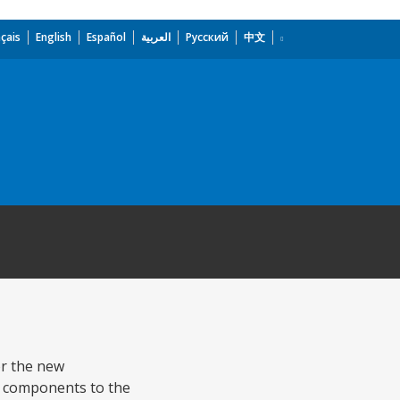
çais
English
Español
العربية
Русский
中文
or the new
o components to the