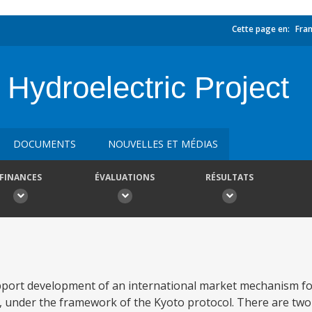
Cette page en:
Fran
 Hydroelectric Project
DOCUMENTS
NOUVELLES ET MÉDIAS
FINANCES
ÉVALUATIONS
RÉSULTATS
support development of an international market mechanism f
 under the framework of the Kyoto protocol. There are tw