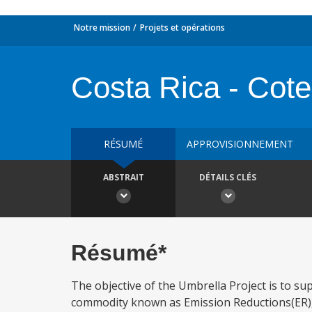
Notre mission
Projets et opérations
Costa Rica - Cote
RÉSUMÉ
APPROVISIONNEMENT
ABSTRAIT
DÉTAILS CLÉS
Résumé*
The objective of the Umbrella Project is to 
commodity known as Emission Reductions(ER),