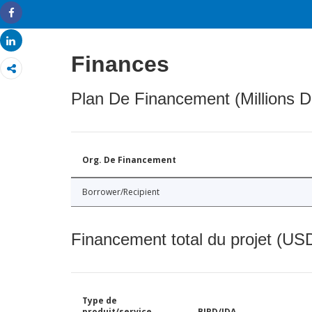
Share
Share
Finances
Plan De Financement (Millions D
Org. De Financement
Borrower/Recipient
Financement total du projet (USD
Type de
produit/service
BIRD/IDA