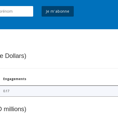
Je m'abonne
e Dollars)
Engagements
0.17
 millions)