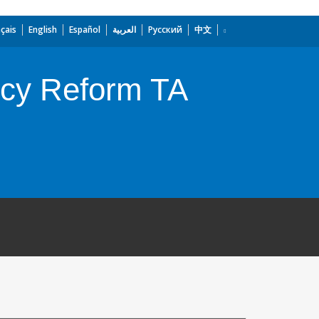
çais
English
Español
العربية
Русский
中文
icy Reform TA