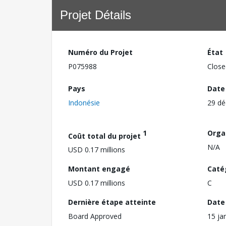
Projet Détails
Numéro du Projet
État
P075988
Close
Pays
Date
Indonésie
29 d
1
Orga
Coût total du projet
N/A
USD 0.17 millions
Montant engagé
Caté
USD 0.17 millions
C
Dernière étape atteinte
Date 
Board Approved
15 ja