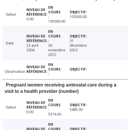
Valeur
103000.00
0.00
105000.00
31
Date
22 avril
30
décembre
2004
novembre
2012
2012
Observation
Pregnant women receiving antenatal care during a
visit to a health provider (number)
Valeur
5485.00
0.00
5574.00