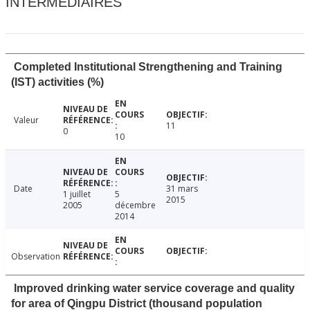
INTERMÉDIAIRES
Completed Institutional Strengthening and Training
(IST) activities (%)
Valeur
11
0
10
Date
31 mars
1 juillet
5
2015
2005
décembre
2014
Observation
Improved drinking water service coverage and quality
for area of Qingpu District (thousand population