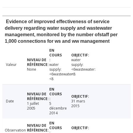
Evidence of improved effectiveness of service
delivery regarding water supply and wastewater
management, monitored by the number ofstaff per
1,000 connections for ws and ww management
water
Valeur
water
supply:
None
supply:
<6wastewater:
<6wastewater:
<8
<8
Date
31 mars
1 juillet
5
2015
2005
décembre
2014
Observation