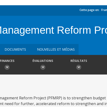
Cette page en:
Fran
 Management Reform Pro
DOCUMENTS
NOUVELLES ET MÉDIAS
FINANCES
ÉVALUATIONS
RÉSULTATS
Management Reform Project (PFMRP) is to strengthen budget 
ent need for further, accelerated reform to strengthen and i