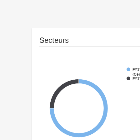
Secteurs
FY1
(Cen
FY1