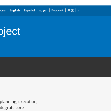
çais
English
Español
العربية
Русский
中文
ject
planning, execution,
ntegrate core