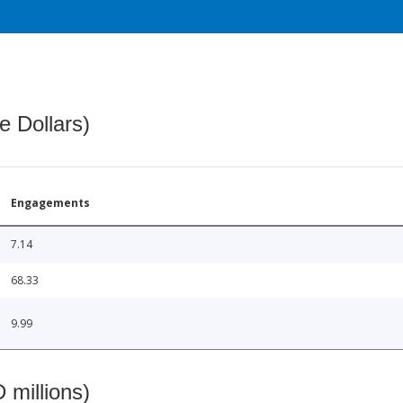
e Dollars)
Engagements
7.14
68.33
9.99
 millions)