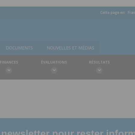
Cette page en:
Fran
DOCUMENTS
NOUVELLES ET MÉDIAS
FINANCES
ÉVALUATIONS
RÉSULTATS
newsletter pour rester infor