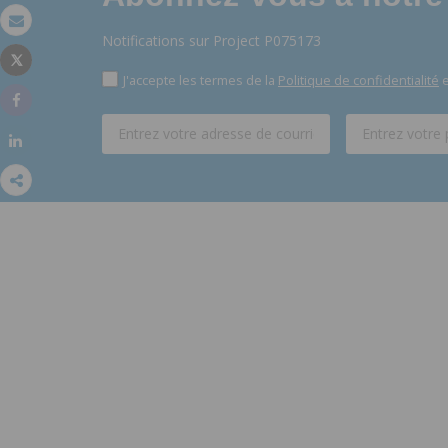
Email
Notifications sur Project P075173
Tweet
Imprimer
J'accepte les termes de la
Politique de confidentialité
e
Share
Share