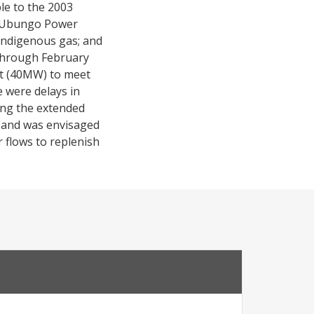
ble to the 2003
the Ubungo Power
indigenous gas; and
 through February
t (40MW) to meet
e were delays in
ing the extended
, and was envisaged
r flows to replenish