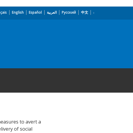
çais
English
Español
العربية
Русский
中文
easures to avert a
ivery of social