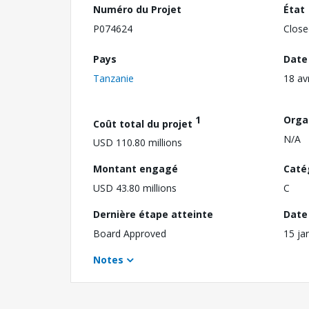
Numéro du Projet
État
P074624
Close
Pays
Date
Tanzanie
18 av
1
Orga
Coût total du projet
N/A
USD 110.80 millions
Montant engagé
Caté
USD 43.80 millions
C
Dernière étape atteinte
Date 
Board Approved
15 ja
Notes