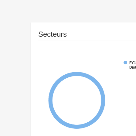
Secteurs
FY1
Dist