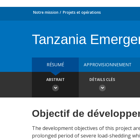
Notre mission
Projets et opérations
Tanzania Emerge
RÉSUMÉ
APPROVISIONNEMENT
ABSTRAIT
DÉTAILS CLÉS
Objectif de développ
The development objectives of this project a
prolonged period of severe load-shedding which