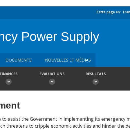
Cette page en:
Fran
ncy Power Supply
DOCUMENTS
NOUVELLES ET MÉDIAS
FINANCES
ÉVALUATIONS
RÉSULTATS
ement
re to assist the Government in implementing its emergency m
 threatens to cripple economic activities and hinder the del