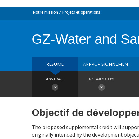
Notre mission
Projets et opérations
GZ-Water and San
RÉSUMÉ
APPROVISIONNEMENT
ABSTRAIT
DÉTAILS CLÉS
Objectif de développ
The proposed supplemental credit will support 
originally intended by the development objecti