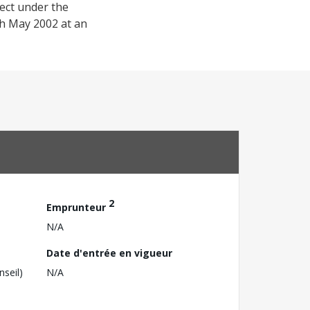
ect under the
gh May 2002 at an
2
Emprunteur
N/A
Date d'entrée en vigueur
nseil)
N/A