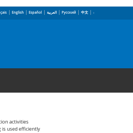
çais
English
Español
العربية
Русский
中文
.
on activities
is used efficiently