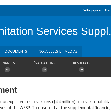
Cette page en:
Fran
itation Services Suppl
DOCUMENTS
NOUVELLES ET MÉDIAS
FINANCES
ÉVALUATIONS
RÉSULTATS
ement
unexpected cost overruns ($4.4 million) to cover rehabilitati
ves of the WSSP. To ensure that the supplemental financing 