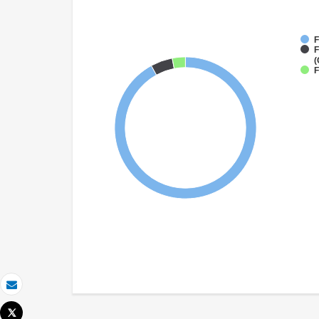
F
F
(
F
Email
Tweet