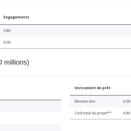
Engagements
0.80
6.00
 millions)
Instrument de prêt
Élément don
6.00
Coût total du projet**
6.80