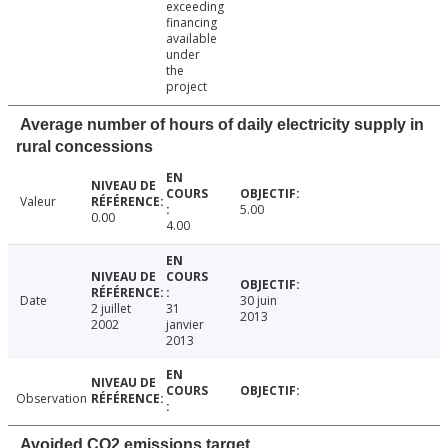
exceeding
financing
available
under
the
project
Average number of hours of daily electricity supply in
rural concessions
Valeur
5.00
0.00
4.00
Date
30 juin
2 juillet
31
2013
2002
janvier
2013
Observation
Avoided CO2 emissions target