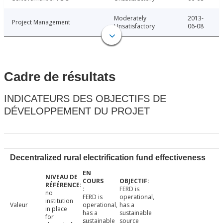
Moderately
2013-
Project Management
Unsatisfactory
06-08
Cadre de résultats
INDICATEURS DES OBJECTIFS DE
DÉVELOPPEMENT DU PROJET
Decentralized rural electrification fund effectiveness
FERD is
no
FERD is
operational,
institution
Valeur
operational,
has a
in place
has a
sustainable
for
sustainable
source