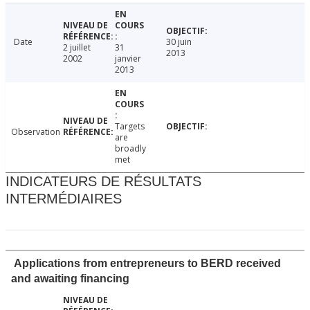
Date
30 juin
2 juillet
31
2013
2002
janvier
2013
Targets
Observation
are
broadly
met
INDICATEURS DE RÉSULTATS
INTERMÉDIAIRES
Applications from entrepreneurs to BERD received
and awaiting financing