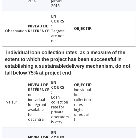
2002
janvier
2013
Observation
Targets
are not
met
Individual loan collection rates, as a measure of the
extent to which the project has been successful in
establishing a sustainabledelivery mechanism, do not
fall below 75% at project end
Individual
no
loan
Loan
individual
collection
Valeur
collection
loan/grant
rates
rate for
available
higher
private
for
or equal
operators
decentrali
t
is very