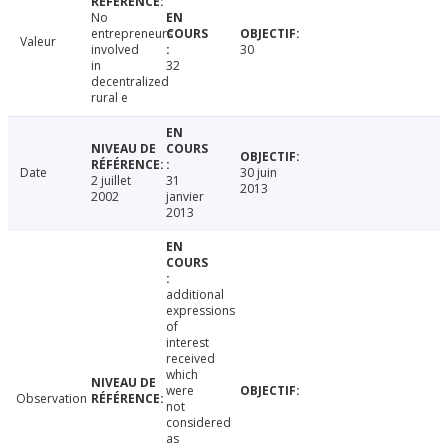
No
entrepreneurs
Valeur
involved
30
in
32
decentralized
rural e
Date
30 juin
2 juillet
31
2013
2002
janvier
2013
additional
expressions
of
interest
received
which
were
Observation
not
considered
as