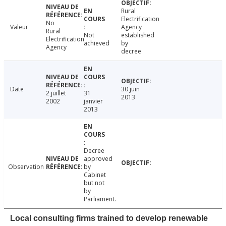
Rural
Electrification
No
Valeur
Agency
Rural
Not
established
Electrification
achieved
by
Agency
decree
Date
30 juin
2 juillet
31
2013
2002
janvier
2013
Decree
approved
Observation
by
Cabinet
but not
by
Parliament.
Local consulting firms trained to develop renewable