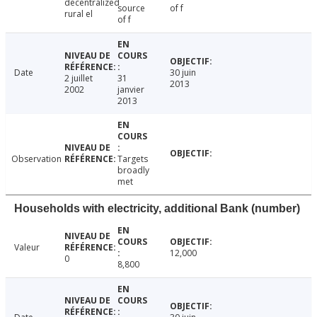
decentralized
source
of f
rural el
of f
Date
30 juin
2 juillet
31
2013
2002
janvier
2013
Observation
Targets
broadly
met
Households with electricity, additional Bank (number)
Valeur
12,000
0
8,800