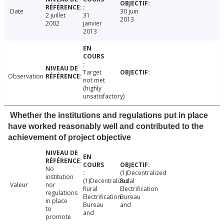
Date
30 juin
2 juillet
31
2013
2002
janvier
2013
Target
Observation
not met
(highly
unsatisfactory)
Whether the institutions and regulations put in place
have worked reasonably well and contributed to the
achievement of project objective
No
(1)Decentralized
institution
(1)Decentralized
Rural
Valeur
nor
Rural
Electrification
regulations
Electrification
Bureau
in place
Bureau
and
to
and
promote