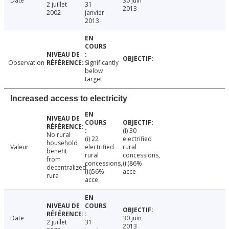
Date
30 juin
2 juillet
31
2013
2002
janvier
2013
Observation
Significantly
below
target
Increased access to electricity
(i) 30
No rural
(i) 22
electrified
household
Valeur
electrified
rural
benefit
rural
concessions,
from
concessions,
(ii)86%
decentralized
(ii)56%
acce
rura
acce
Date
30 juin
2 juillet
31
2013