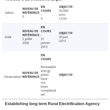
30,000
Valeur
tons
0
0
CO2e
Date
30 juin
2 juillet
31
2013
2002
janvier
2013
Renewable
energy
pilots
Observation
have
not
been
completed
yet
Establishing long term Rural Electrification Agency