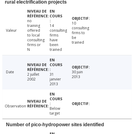
rural electrification projects
no
10
training
14
consulting
Valeur
offered
consulting
firms to
to local
firms
be
consulting
have
trained
firms or
been
N
trained
Date
30 juin
2 juillet
31
2013
2002
janvier
2013
Observation
Below
target
Number of pico-hydropower sites identified