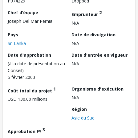
P074229
Dropped
Chef d’équipe
2
Emprunteur
Joseph Del Mar Pernia
N/A
Pays
Date de divulgation
Sri Lanka
N/A
Date d'approbation
Date d'entrée en vigueur
(à la date de présentation au
N/A
Conseil)
5 février 2003
1
Organisme d'exécution
Coût total du projet
N/A
USD 130.00 millions
Région
Asie du Sud
3
Approbation FY