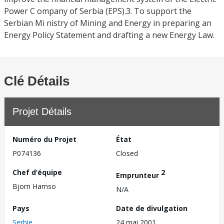
Power C ompany of Serbia (EPS).3. To support the
Serbian Mi nistry of Mining and Energy in preparing an
Energy Policy Statement and drafting a new Energy Law.
Clé Détails
Projet Détails
Numéro du Projet
État
P074136
Closed
Chef d’équipe
2
Emprunteur
Bjorn Hamso
N/A
Pays
Date de divulgation
Serbie
24 mai 2001