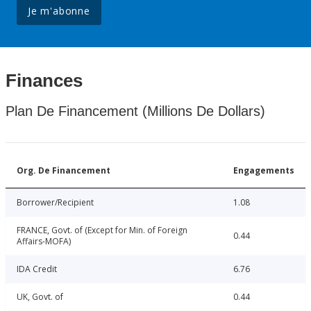
Je m'abonne
Finances
Plan De Financement (Millions De Dollars)
Org. De Financement
Engagements
Borrower/Recipient
1.08
FRANCE, Govt. of (Except for Min. of Foreign
0.44
Affairs-MOFA)
IDA Credit
6.76
UK, Govt. of
0.44