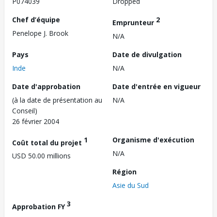
P074039
Dropped
Chef d’équipe
2
Emprunteur
Penelope J. Brook
N/A
Pays
Date de divulgation
Inde
N/A
Date d'approbation
Date d'entrée en vigueur
(à la date de présentation au
N/A
Conseil)
26 février 2004
1
Organisme d'exécution
Coût total du projet
N/A
USD 50.00 millions
Région
Asie du Sud
3
Approbation FY