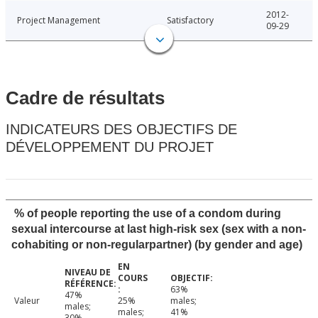
2012-
Project Management
Satisfactory
09-29
Cadre de résultats
INDICATEURS DES OBJECTIFS DE
DÉVELOPPEMENT DU PROJET
% of people reporting the use of a condom during
sexual intercourse at last high-risk sex (sex with a non-
cohabiting or non-regularpartner) (by gender and age)
63%
47%
Valeur
25%
males;
males;
males;
41%
30%