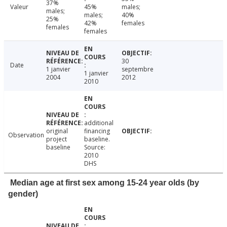
37%
Valeur
45%
males;
males;
males;
40%
25%
42%
females
females
females
30
Date
1 janvier
septembre
1 janvier
2004
2012
2010
additional
original
financing
Observation
project
baseline.
baseline
Source:
2010
DHS
Median age at first sex among 15-24 year olds (by
gender)