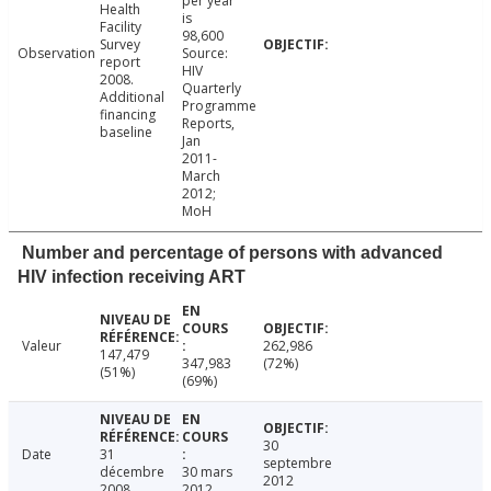
per year
Health
is
Facility
98,600
Survey
Observation
Source:
report
HIV
2008.
Quarterly
Additional
Programme
financing
Reports,
baseline
Jan
2011-
March
2012;
MoH
Number and percentage of persons with advanced
HIV infection receiving ART
Valeur
262,986
147,479
347,983
(72%)
(51%)
(69%)
30
Date
31
septembre
décembre
30 mars
2012
2008
2012