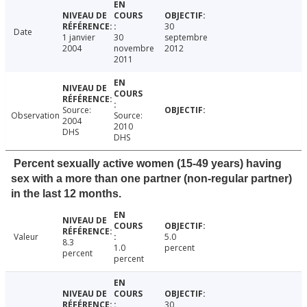
30
Date
1 janvier
30
septembre
2004
novembre
2012
2011
Source:
Observation
Source:
2004
2010
DHS
DHS
Percent sexually active women (15-49 years) having
sex with a more than one partner (non-regular partner)
in the last 12 months.
Valeur
5.0
8.3
1.0
percent
percent
percent
30