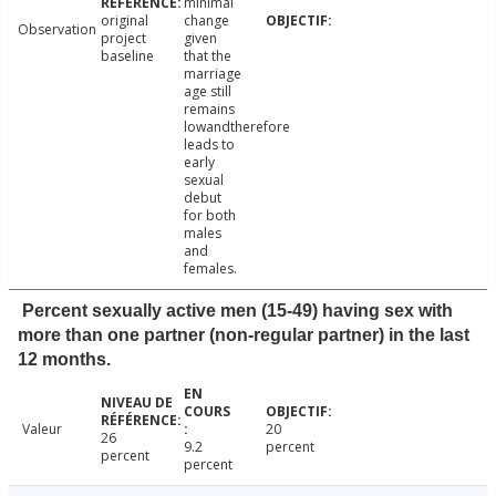
minimal
original
change
Observation
project
given
baseline
that the
marriage
age still
remains
lowandtherefore
leads to
early
sexual
debut
for both
males
and
females.
Percent sexually active men (15-49) having sex with
more than one partner (non-regular partner) in the last
12 months.
Valeur
20
26
9.2
percent
percent
percent