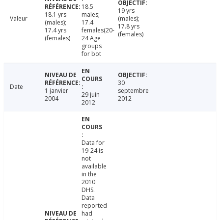
18.5
19 yrs
18.1 yrs
males;
Valeur
(males);
(males);
17.4
17.8 yrs
17.4 yrs
females(20-
(females)
(females)
24 Age
groups
for bot
30
Date
1 janvier
septembre
29 juin
2004
2012
2012
Data for
19-24 is
not
available
in the
2010
DHS.
Data
reported
had