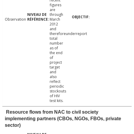
recent
figures
are
through
Observation
March
2012
and
thereforeunderreport
total
number
as of
the end
of
project
target
and
also
reflect
periodic
stockouts
of HIV
test kits.
Resource flows from NAC to civil society
implementing partners (CBOs, NGOs, FBOs, private
sector)