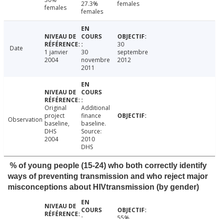
27.3%
females
females
females
30
Date
1 janvier
30
septembre
2004
novembre
2012
2011
Original
Additional
project
finance
Observation
baseline,
baseline.
DHS
Source:
2004
2010
DHS
% of young people (15-24) who both correctly identify
ways of preventing transmission and who reject major
misconceptions about HIVtransmission (by gender)
55%