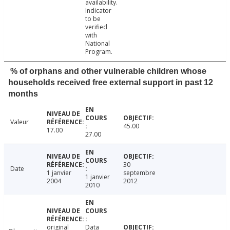
availability.
Indicator
to be
verified
with
National
Program.
% of orphans and other vulnerable children whose
households received free external support in past 12
months
Valeur
45.00
17.00
27.00
30
Date
1 janvier
septembre
1 janvier
2004
2012
2010
original
Data