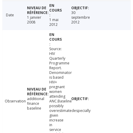
30
Date
1 janvier
septembre
1 mai
2008
2012
2012
Source:
HIV
Quarterly
Programme
Report.
Denominator
is based
HIV+
pregnant
women
attending
additional
Observation
ANC.Baseline
finance
possibly
baseline
overestimatedespecially
given
increase
in
service