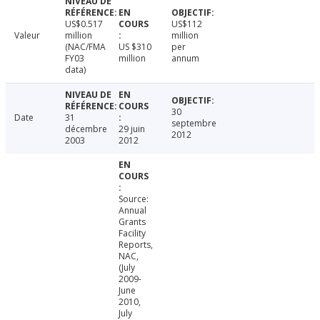
US$0.517
US$112
Valeur
million
million
(NAC/FMA
US $310
per
FY03
million
annum
data)
30
Date
31
septembre
décembre
29 juin
2012
2003
2012
Source:
Annual
Grants
Facility
Reports,
NAC,
(July
2009-
June
2010,
July