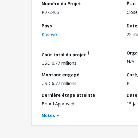
Numéro du Projet
État
P072405
Close
Pays
Date
Kosovo
22 m
1
Orga
Coût total du projet
N/A
USD 6.77 millions
Montant engagé
Caté
USD 6.77 millions
B
Dernière étape atteinte
Date 
Board Approved
15 ja
Notes