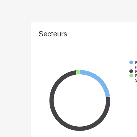
Secteurs
(
F
F
S