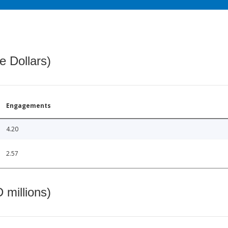
e Dollars)
Engagements
4.20
2.57
 millions)