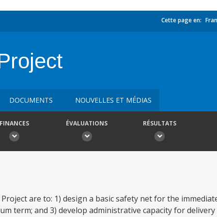
Cette page en:
Fran
Project
DOCUMENTS
NOUVELLES ET MÉDIAS
FINANCES
ÉVALUATIONS
RÉSULTATS
 Project are to: 1) design a basic safety net for the immediate
um term; and 3) develop administrative capacity for delivery