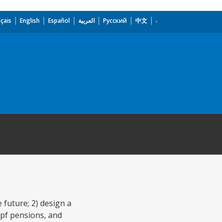
çais
English
Español
العربية
Русский
中文
 future; 2) design a
 pf pensions, and