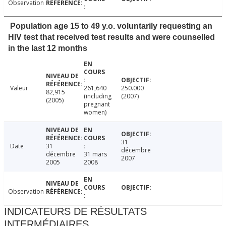
Observation
Population age 15 to 49 y.o. voluntarily requesting an
HIV test that received test results and were counselled
in the last 12 months
Valeur
261,640
250.000
82,915
(including
(2007)
(2005)
pregnant
women)
31
Date
31
décembre
décembre
31 mars
2007
2005
2008
Observation
INDICATEURS DE RÉSULTATS
INTERMÉDIAIRES