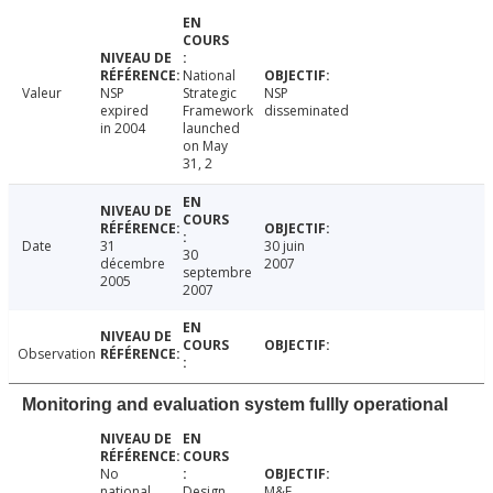
National
Valeur
NSP
Strategic
NSP
expired
Framework
disseminated
in 2004
launched
on May
31, 2
Date
31
30 juin
30
décembre
2007
septembre
2005
2007
Observation
Monitoring and evaluation system fullly operational
No
national
Design
M&E