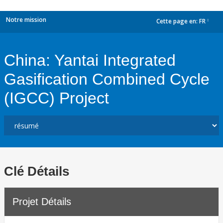
Notre mission
Cette page en:
FR
dropdown
China: Yantai Integrated
Gasification Combined Cycle
(IGCC) Project
Clé Détails
Projet Détails