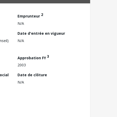
2
Emprunteur
N/A
Date d'entrée en vigueur
nseil)
N/A
3
Approbation FY
2003
ocial
Date de clôture
N/A