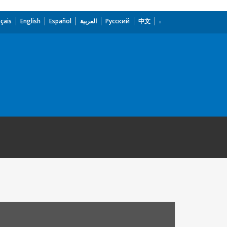
çais
English
Español
العربية
Русский
中文