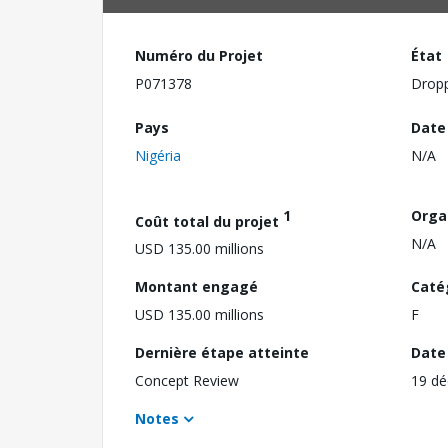
Numéro du Projet
État
P071378
Drop
Pays
Date
Nigéria
N/A
1
Orga
Coût total du projet
N/A
USD 135.00 millions
Montant engagé
Caté
USD 135.00 millions
F
Dernière étape atteinte
Date 
Concept Review
19 d
Notes