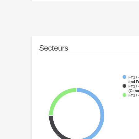
Secteurs
FY17 -
and F
FY17 
(Cent
FY17 