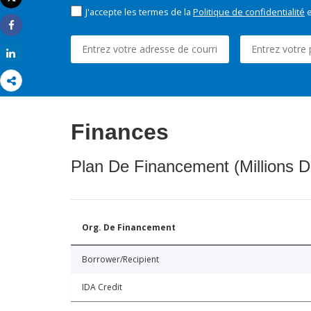
Imprimer
J'accepte les termes de la
Politique de confidentialité
e
Share
Share
Finances
Plan De Financement (Millions D
Org. De Financement
Borrower/Recipient
IDA Credit