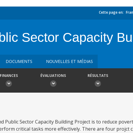
Cette page en:
Fran
ic Sector Capacity Bui
DOCUMENTS
NOUVELLES ET MÉDIAS
FINANCES
ÉVALUATIONS
RÉSULTATS
 Public Sector Capacity Building Project is to reduce pover
erform critical tasks more effectively. There are four projc