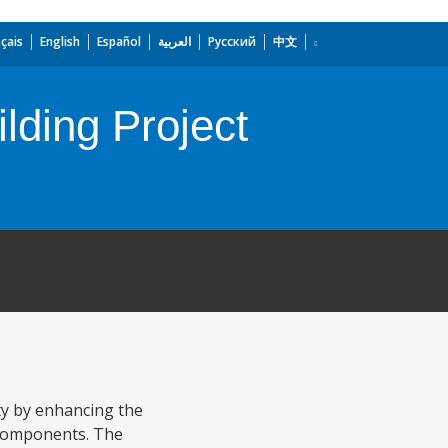
çais
English
Español
العربية
Русский
中文
lding Project
ty by enhancing the
t components. The