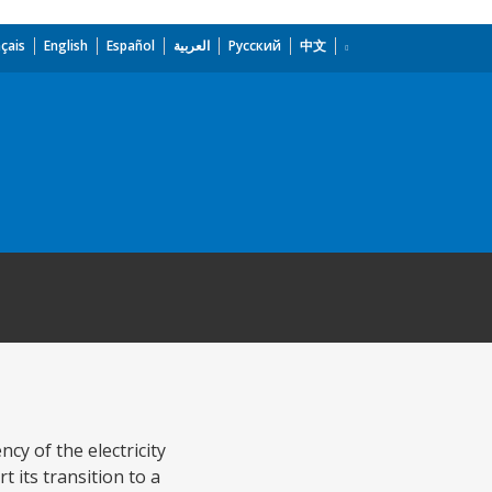
çais
English
Español
العربية
Русский
中文
cy of the electricity
t its transition to a