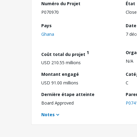
Numéro du Projet
État
P070970
Close
Pays
Date
Ghana
7 dé
1
Orga
Coût total du projet
N/A
USD 210.55 millions
Montant engagé
Caté
USD 91.00 millions
C
Dernière étape atteinte
Pare
Board Approved
P074
Notes