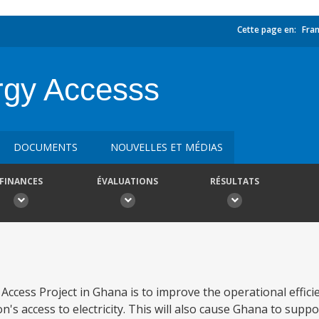
Cette page en:
Fran
rgy Accesss
DOCUMENTS
NOUVELLES ET MÉDIAS
FINANCES
ÉVALUATIONS
RÉSULTATS
cess Project in Ghana is to improve the operational efficien
's access to electricity. This will also cause Ghana to suppor