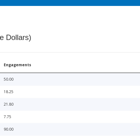
e Dollars)
Engagements
50.00
18.25
21.80
7.75
90.00