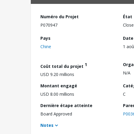
Numéro du Projet
État
P070947
Close
Pays
Date
Chine
1 aoû
1
Orga
Coût total du projet
N/A
USD 9.20 millions
Montant engagé
Caté
USD 8.00 millions
C
Dernière étape atteinte
Pare
Board Approved
P003
Notes