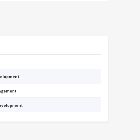
evelopment
nagement
Development