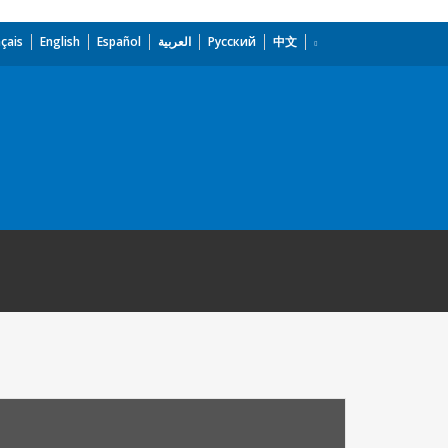
çais
English
Español
العربية
Русский
中文