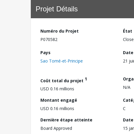
Projet Détails
Numéro du Projet
État
P070582
Close
Pays
Date
Sao Tomé-et-Principe
21 ju
1
Orga
Coût total du projet
N/A
USD 0.16 millions
Montant engagé
Caté
USD 0.16 millions
C
Dernière étape atteinte
Date 
Board Approved
15 ja