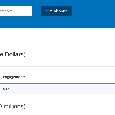
Je m'abonne
e Dollars)
Engagements
0.16
 millions)