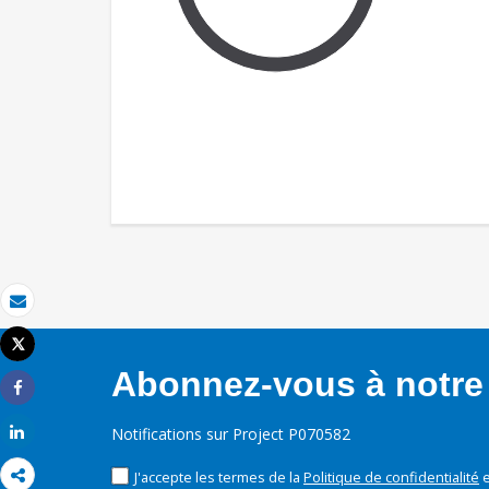
Email
Tweet
Imprimer
Abonnez-vous à notre 
Share
Share
Notifications sur Project P070582
J'accepte les termes de la
Politique de confidentialité
e