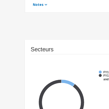
Notes
Secteurs
FY1
FY17
and