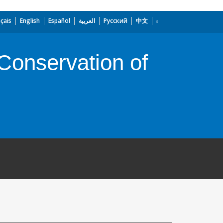
çais
English
Español
العربية
Русский
中文
Conservation of