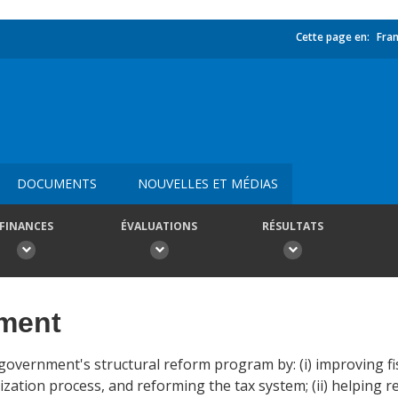
Cette page en:
Fran
DOCUMENTS
NOUVELLES ET MÉDIAS
FINANCES
ÉVALUATIONS
RÉSULTATS
ement
government's structural reform program by: (i) improving 
zation process, and reforming the tax system; (ii) helping re