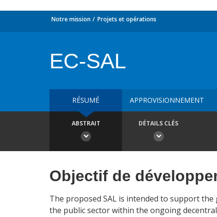
Notre mission
Projets et opérations
EC-SAL
RÉSUMÉ
APPROVISIONNEMENT
ABSTRAIT
DÉTAILS CLÉS
Objectif de développ
The proposed SAL is intended to support the 
the public sector within the ongoing decentrali