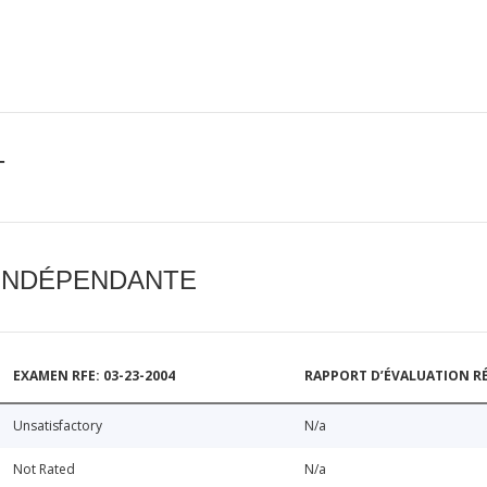
T
 INDÉPENDANTE
EXAMEN RFE: 03-23-2004
RAPPORT D’ÉVALUATION RÉ
Unsatisfactory
N/a
Not Rated
N/a