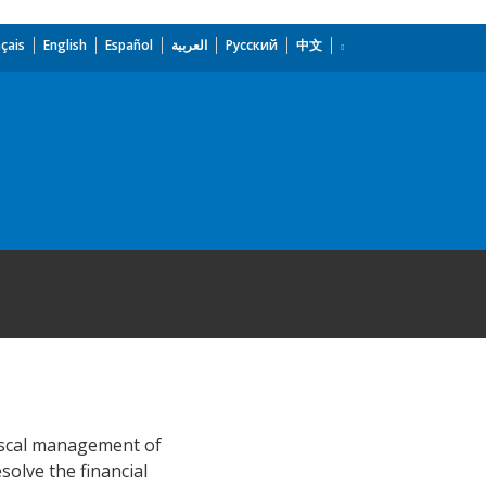
çais
English
Español
العربية
Русский
中文
fiscal management of
solve the financial