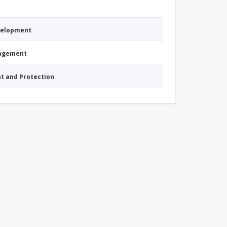
evelopment
nagement
nt and Protection