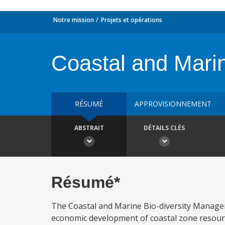
Notre mission
Projets et opérations
Coastal and Mari
RÉSUMÉ
APPROVISIONNEMENT
ABSTRAIT
DÉTAILS CLÉS
Résumé*
The Coastal and Marine Bio-diversity Managem
economic development of coastal zone resourc