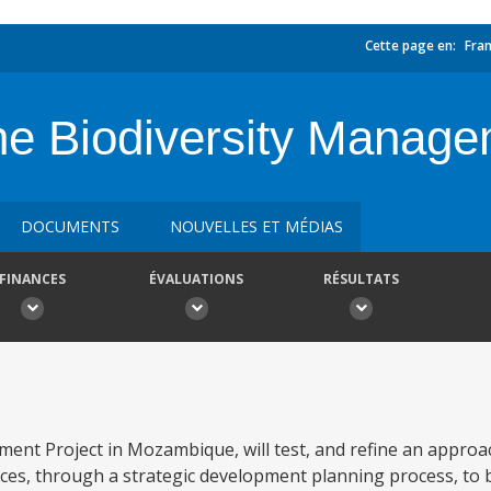
Cette page en:
Fran
ne Biodiversity Manage
DOCUMENTS
NOUVELLES ET MÉDIAS
FINANCES
ÉVALUATIONS
RÉSULTATS
ent Project in Mozambique, will test, and refine an approa
es, through a strategic development planning process, to b