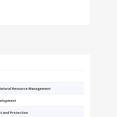
 Natural Resource Management
evelopment
nt and Protection