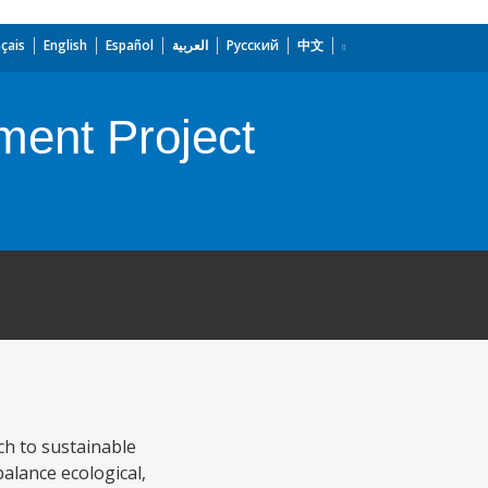
çais
English
Español
العربية
Русский
中文
ment Project
ch to sustainable
alance ecological,