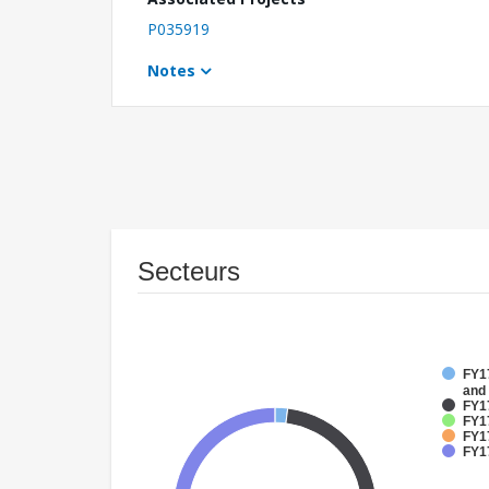
P035919
Notes
Secteurs
FY17
and
FY1
FY17
FY17
FY17