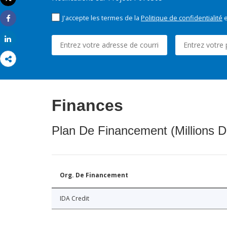
Imprimer
J'accepte les termes de la
Politique de confidentialité
e
Share
Share
Finances
Plan De Financement (Millions D
Org. De Financement
IDA Credit