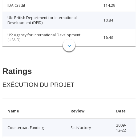
IDA Credit
114.29
UK: British Department for International
10.84
Development (DFID)
US: Agency for International Development
16.43
(USAID)
Ratings
EXÉCUTION DU PROJET
Name
Review
Date
2009-
Counterpart Funding
Satisfactory
12-22