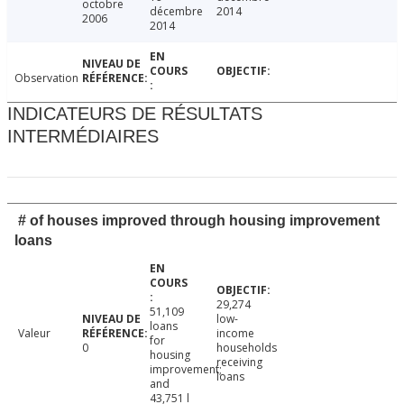
octobre
décembre
2014
2006
2014
Observation
INDICATEURS DE RÉSULTATS
INTERMÉDIAIRES
# of houses improved through housing improvement
loans
29,274
51,109
low-
loans
Valeur
income
for
0
households
housing
receiving
improvement;
loans
and
43,751 l