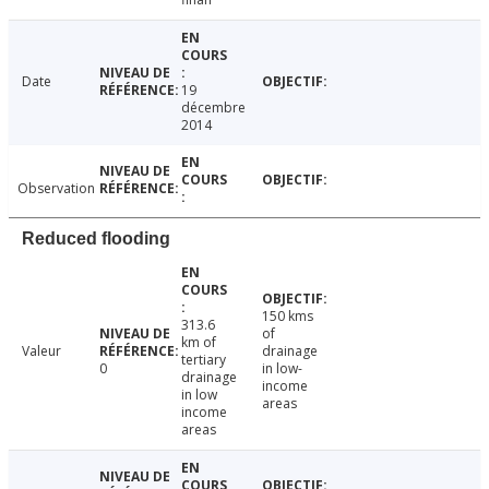
Date
19
décembre
2014
Observation
Reduced flooding
150 kms
313.6
of
km of
Valeur
drainage
tertiary
0
in low-
drainage
income
in low
areas
income
areas