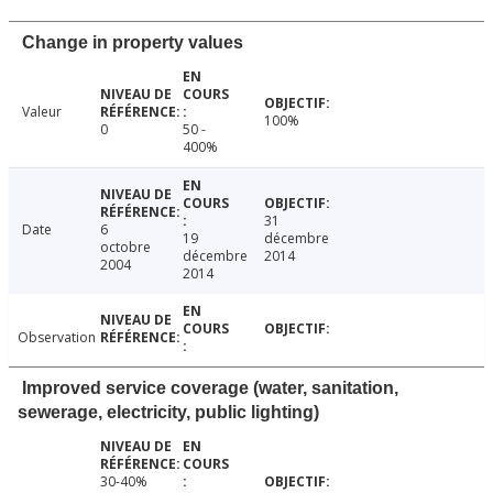
Change in property values
Valeur
100%
0
50 -
400%
31
Date
6
19
décembre
octobre
décembre
2014
2004
2014
Observation
Improved service coverage (water, sanitation,
sewerage, electricity, public lighting)
30-40%