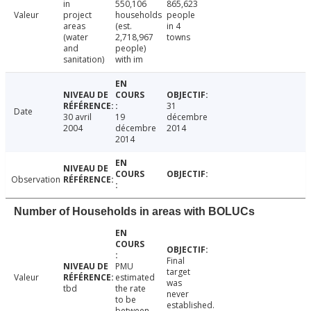
in
550,106
865,623
Valeur
project
households
people
areas
(est.
in 4
(water
2,718,967
towns
and
people)
sanitation)
with im
31
Date
30 avril
19
décembre
2004
décembre
2014
2014
Observation
Number of Households in areas with BOLUCs
Final
PMU
target
Valeur
estimated
was
tbd
the rate
never
to be
established.
between