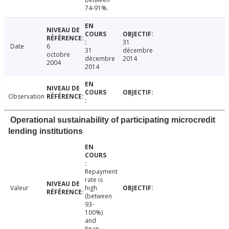
74-91%.
31
Date
6
31
décembre
octobre
décembre
2014
2004
2014
Observation
Operational sustainability of participating microcredit
lending institutions
Repayment
rate is
Valeur
high
(between
93-
100%)
and
finan