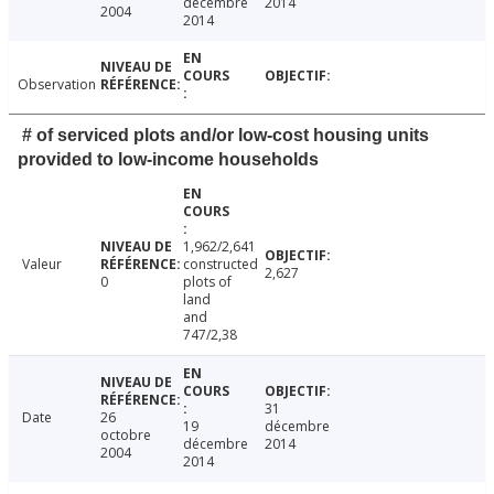
décembre
2014
2004
2014
Observation
# of serviced plots and/or low-cost housing units
provided to low-income households
1,962/2,641
Valeur
constructed
2,627
0
plots of
land
and
747/2,38
31
Date
26
19
décembre
octobre
décembre
2014
2004
2014