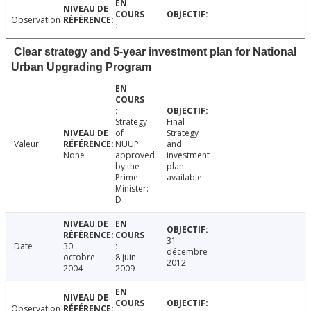
Observation
Clear strategy and 5-year investment plan for National
Urban Upgrading Program
Strategy
Final
of
Strategy
Valeur
NUUP
and
None
approved
investment
by the
plan
Prime
available
Minister:
D
31
Date
30
décembre
octobre
8 juin
2012
2004
2009
Observation