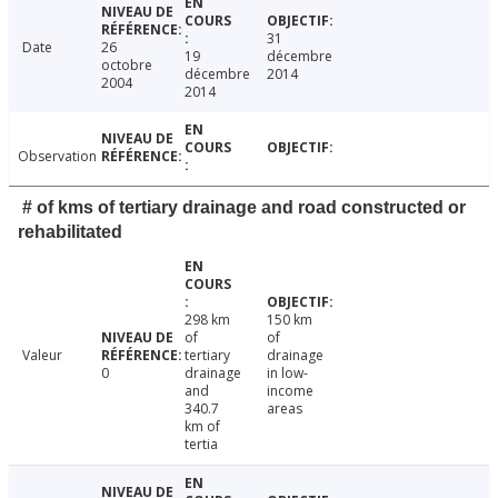
31
Date
26
19
décembre
octobre
décembre
2014
2004
2014
Observation
# of kms of tertiary drainage and road constructed or
rehabilitated
298 km
150 km
of
of
Valeur
tertiary
drainage
0
drainage
in low-
and
income
340.7
areas
km of
tertia