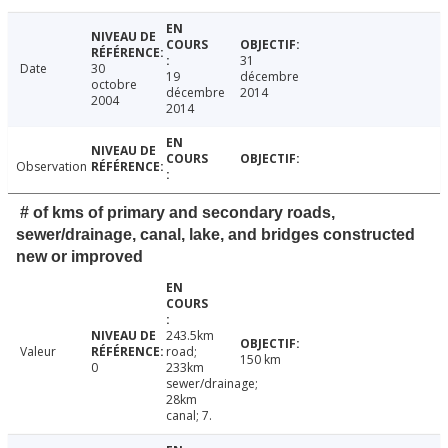
31
Date
30
19
décembre
octobre
décembre
2014
2004
2014
Observation
# of kms of primary and secondary roads,
sewer/drainage, canal, lake, and bridges constructed
new or improved
243.5km
Valeur
road;
150 km
0
233km
sewer/drainage;
28km
canal; 7.