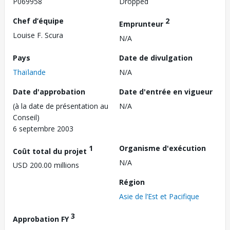
P069958
Dropped
Chef d’équipe
2
Emprunteur
Louise F. Scura
N/A
Pays
Date de divulgation
Thaïlande
N/A
Date d'approbation
Date d'entrée en vigueur
(à la date de présentation au
N/A
Conseil)
6 septembre 2003
1
Organisme d'exécution
Coût total du projet
N/A
USD 200.00 millions
Région
Asie de l’Est et Pacifique
3
Approbation FY