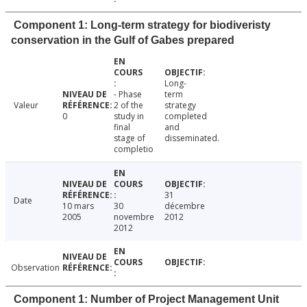
Component 1: Long-term strategy for biodiveristy
conservation in the Gulf of Gabes prepared
Long-
- Phase
term
Valeur
2 of the
strategy
0
study in
completed
final
and
stage of
disseminated.
completio
31
Date
10 mars
30
décembre
2005
novembre
2012
2012
Observation
Component 1: Number of Project Management Unit