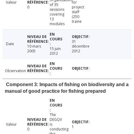
Valeur
for
of 35
0
project
sessions
staff
covering
(250
13
traine
modules
31
Date
10 mars
décembre
15 juin
2005
2012
2012
Observation
Component 3: Impacts of fishing on biodiversity and a
manual of good practice for fishing prepared
The
DEGQV
Valeur
is
1
0
conducting
this