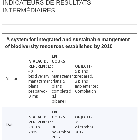
INDICATEURS DE RÉSULTATS
INTERMÉDIAIRES
A system for integrated and sustainable mangement
of biodiversity resources established by 2010
- 0
-
5 plans
biodiversity
Management
prepared.
Valeur
management
Plans: 5
3 plans
plans
plans
implemented.
prepared-
completed
Completion
0 imp
(El
bibane i
31
Date
30 juin
30
décembre
2005
novembre
2012
2012