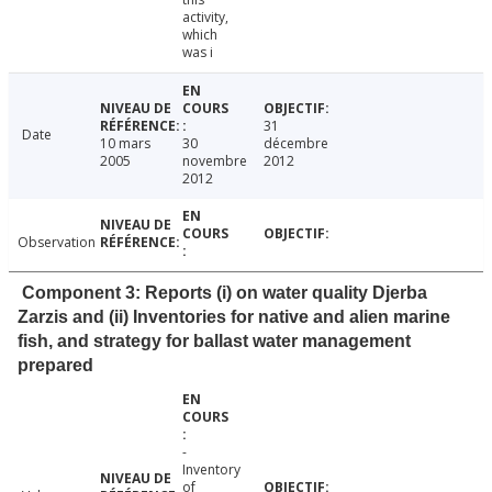
activity,
which
was i
31
Date
10 mars
30
décembre
2005
novembre
2012
2012
Observation
Component 3: Reports (i) on water quality Djerba
Zarzis and (ii) Inventories for native and alien marine
fish, and strategy for ballast water management
prepared
-
Inventory
of