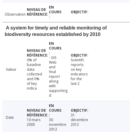
Observation
A system for timely and reliable monitoring of
biodiversity resources established by 2010
- GIS
0% of
Scientifc
Web
baseline
reports
and
Valeur
data
on key
final
collected
indicators
report
and 0%
for the
along
of key
last 2
with
indica
supporting
d
31
Date
10 mars
30
décembre
2005
novembre
2012
2012