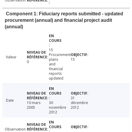
Observation
Component 1: Fiduciary reports submitted - updated
procurement (annual) and financial project audit
(annual)
15
Procurement
Valeur
plans
15
0
and
financial
reports
updated
31
Date
10 mars
30
décembre
2005
novembre
2012
2012
Observation