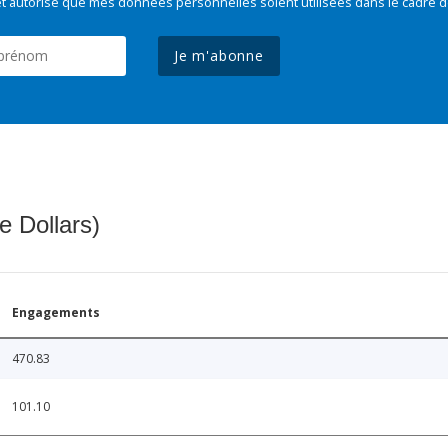
t autorise que mes données personnelles soient utilisées dans le cadre d
Je m'abonne
e Dollars)
Engagements
470.83
101.10