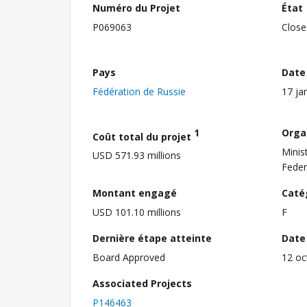
Numéro du Projet
État
P069063
Close
Pays
Date
Fédération de Russie
17 ja
1
Orga
Coût total du projet
Minis
USD 571.93 millions
Feder
Montant engagé
Caté
USD 101.10 millions
F
Dernière étape atteinte
Date 
Board Approved
12 oc
Associated Projects
P146463