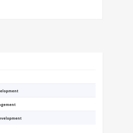
evelopment
nagement
Development