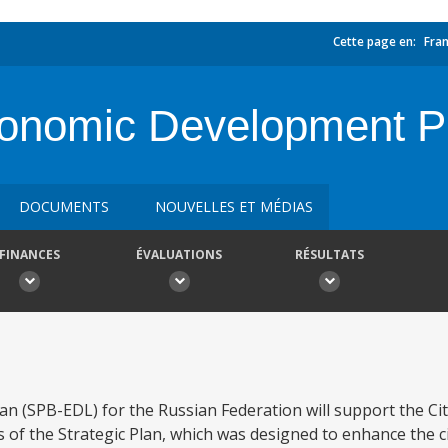
Cette page en:
Fran
conomic Development P
DOCUMENTS
NOUVELLES ET MÉDIAS
FINANCES
ÉVALUATIONS
RÉSULTATS
(SPB-EDL) for the Russian Federation will support the City 
 of the Strategic Plan, which was designed to enhance the ci