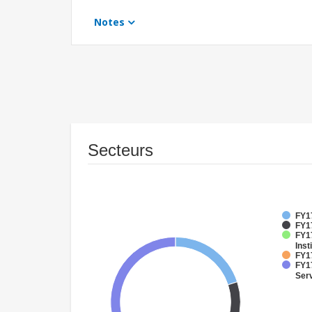
Notes
Secteurs
FY1
FY17
FY17
Inst
FY17
FY17
Ser