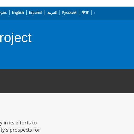
çais
English
Español
العربية
Русский
中文
roject
in its efforts to
ty's prospects for