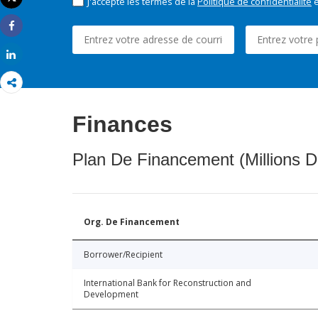
J'accepte les termes de la
Politique de confidentialité
e
Imprimer
Share
Share
Finances
Plan De Financement (Millions D
Org. De Financement
Borrower/Recipient
International Bank for Reconstruction and
Development