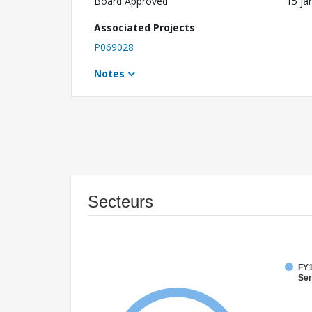
Board Approved
15 ja
Associated Projects
P069028
Notes
Secteurs
FY1
Ser