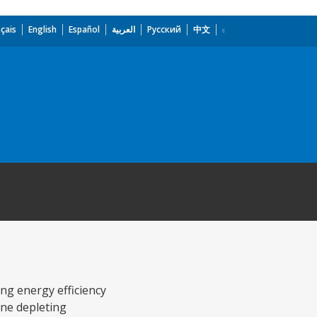
çais
English
Español
العربية
Русский
中文
ing energy efficiency
one depleting