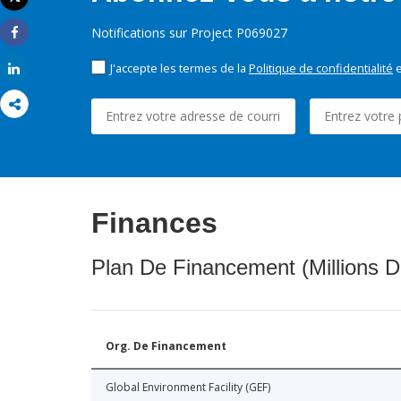
Imprimer
Notifications sur Project P069027
Share
J'accepte les termes de la
Politique de confidentialité
e
Share
Finances
Plan De Financement (Millions D
Org. De Financement
Global Environment Facility (GEF)