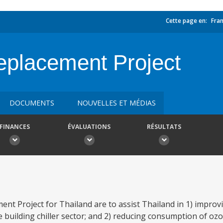
Cette page en:
Fran
Replacement Project
DOCUMENTS
NOUVELLES ET MÉDIAS
FINANCES
ÉVALUATIONS
RÉSULTATS
ment Project for Thailand are to assist Thailand in 1) improv
building chiller sector; and 2) reducing consumption of oz