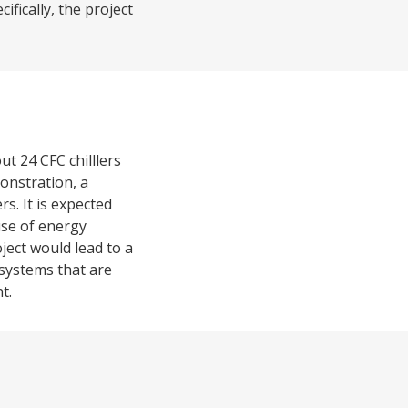
fically, the project
ut 24 CFC chilllers
onstration, a
s. It is expected
use of energy
oject would lead to a
 systems that are
t.