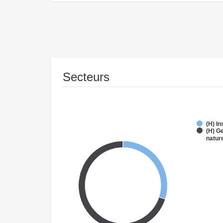
Secteurs
(H) I
(H) G
natur