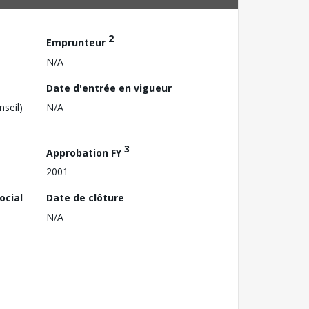
2
Emprunteur
N/A
Date d'entrée en vigueur
nseil)
N/A
3
Approbation FY
2001
ocial
Date de clôture
N/A