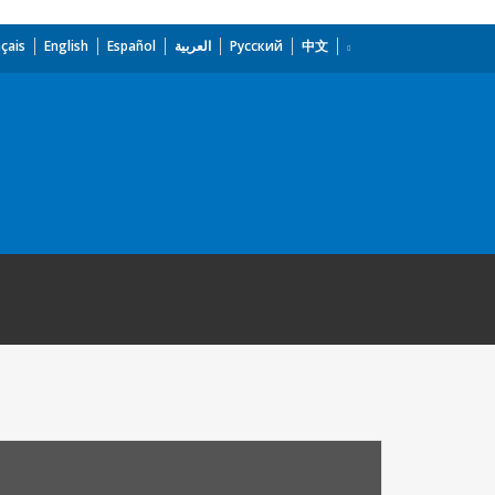
çais
English
Español
العربية
Русский
中文