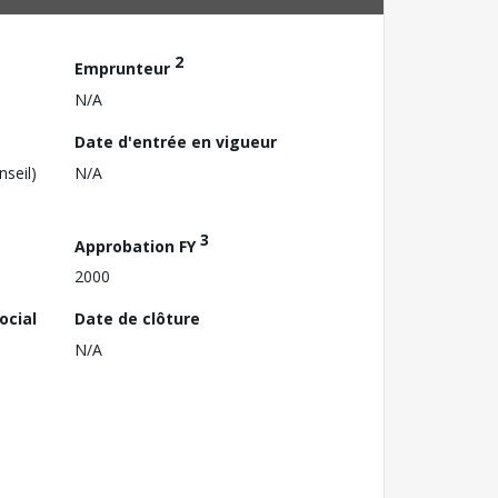
2
Emprunteur
N/A
Date d'entrée en vigueur
nseil)
N/A
3
Approbation FY
2000
ocial
Date de clôture
N/A