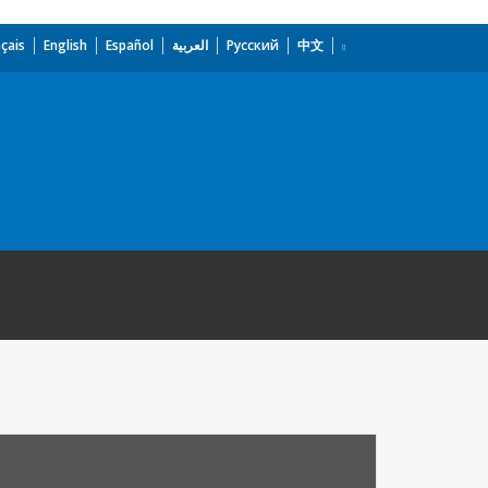
çais
English
Español
العربية
Русский
中文