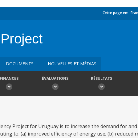
Cette page en:
Fran
 Project
DOCUMENTS
NOUVELLES ET MÉDIAS
FINANCES
ÉVALUATIONS
RÉSULTATS
iency Project for Uruguay is to increase the demand for and
uting to: (a) improved efficiency of energy use; (b) reduced r