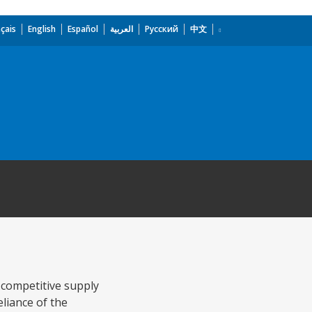
çais
English
Español
العربية
Русский
中文
 competitive supply
eliance of the