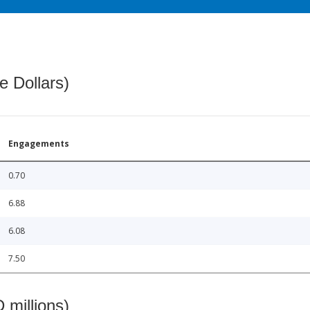
e Dollars)
Engagements
0.70
6.88
6.08
7.50
 millions)