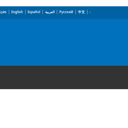
çais
English
Español
العربية
Русский
中文