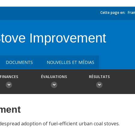
Cette page en:
Fran
tove Improvement
DOCUMENTS
NOUVELLES ET MÉDIAS
FINANCES
ÉVALUATIONS
RÉSULTATS
ement
despread adoption of fuel-efficient urban coal stoves.