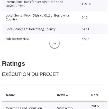
International Bank for Reconstruction and
105.00
Development
Local Govts. (Prov., District, City) of Borrowing
6.12
Country
Local Sources of Borrowing Country
64.11
Sub-borrower(s)
47.18
Ratings
EXÉCUTION DU PROJET
Name
Review
Date
2017-
Monitoring and Evaluation
Satisfactory