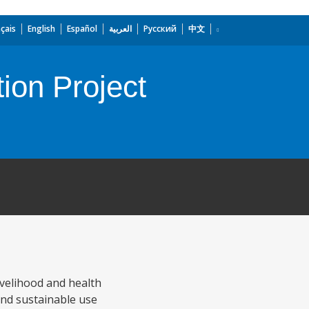
çais
English
Español
العربية
Русский
中文
ion Project
ivelihood and health
nd sustainable use