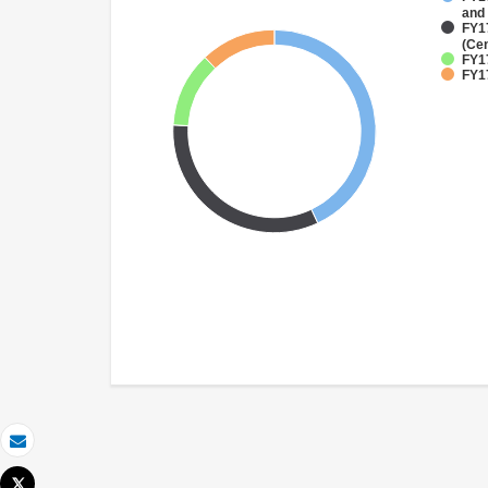
and
FY1
(Cen
FY1
FY17
Email
Tweet