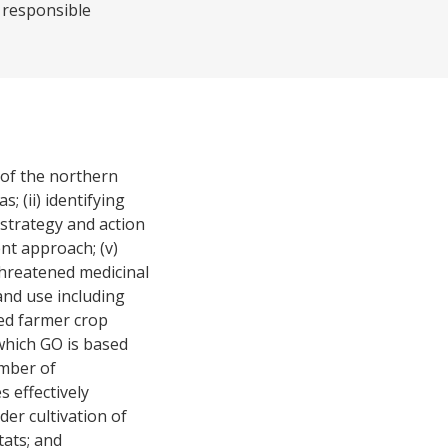
s responsible
 of the northern
; (ii) identifying
 strategy and action
nt approach; (v)
threatened medicinal
and use including
ned farmer crop
 which GO is based
umber of
 effectively
er cultivation of
tats; and