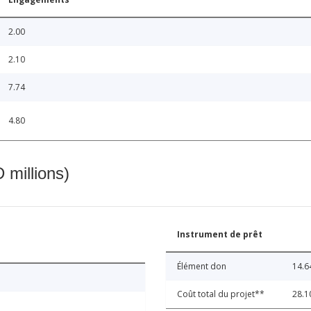
2.00
2.10
7.74
4.80
 millions)
Instrument de prêt
Élément don
14.6
Coût total du projet**
28.1