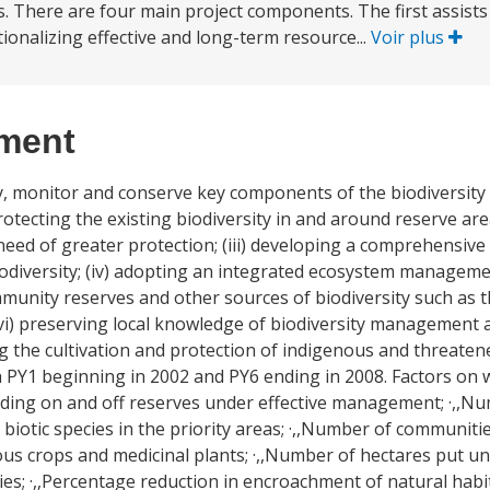
s. There are four main project components. The first assist
tionalizing effective and long-term resource...
Voir plus
ement
fy, monitor and conserve key components of the biodiversity
otecting the existing biodiversity in and around reserve areas
need of greater protection; (iii) developing a comprehensive
diversity; (iv) adopting an integrated ecosystem manageme
munity reserves and other sources of biodiversity such as 
(vi) preserving local knowledge of biodiversity management 
ng the cultivation and protection of indigenous and threate
ith PY1 beginning in 2002 and PY6 ending in 2008. Factors on
cluding on and off reserves under effective management; ·,,N
iotic species in the priority areas; ·,,Number of communities
us crops and medicinal plants; ·,,Number of hectares put und
ies; ·,,Percentage reduction in encroachment of natural habi