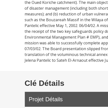
the Oued Koriche catchment). The main objecti
of disaster management (including both shor
measures); and (b) reduction of urban vulnerab
such as the Bouzareah Massif in the Wilaya o
Pantelic effective May 1, 2002. 06/04/02. A mis
the receipt of the two key safeguards policy 
Environmental Management Plan # EMP), and f
mission was able to successfully complete appr
07/03/02. The Board presentation slipped from
translation of the voluminous technical anne
Jelena Pantelic to Sateh El-Arnaout effective Ju
Clé Détails
Projet Détails