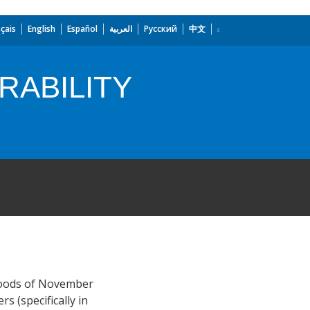
çais
English
Español
العربية
Русский
中文
RABILITY
floods of November
s (specifically in