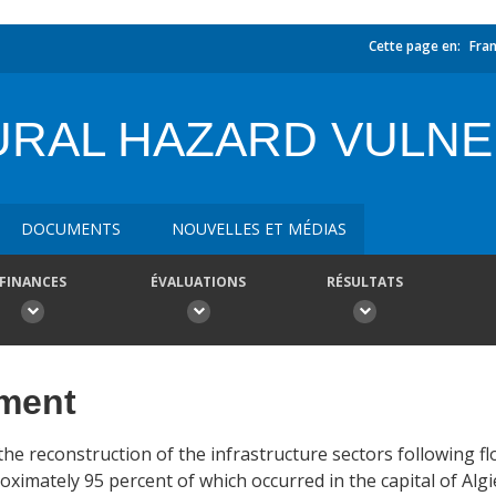
Cette page en:
Fran
URAL HAZARD VULNE
DOCUMENTS
NOUVELLES ET MÉDIAS
FINANCES
ÉVALUATIONS
RÉSULTATS
ement
he reconstruction of the infrastructure sectors following 
ximately 95 percent of which occurred in the capital of Algier