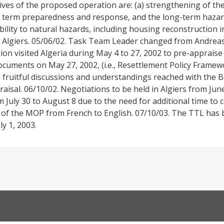
ves of the proposed operation are: (a) strengthening of the
t term preparedness and response, and the long-term hazar
ility to natural hazards, including housing reconstruction in
f Algiers. 05/06/02. Task Team Leader changed from Andreas 
sion visited Algeria during May 4 to 27, 2002 to pre-appraise
documents on May 27, 2002, (i.e., Resettlement Policy Frame
ruitful discussions and understandings reached with the B
aisal. 06/10/02. Negotiations to be held in Algiers from Jun
 July 30 to August 8 due to the need for additional time to 
x of the MOP from French to English. 07/10/03. The TTL ha
ly 1, 2003.