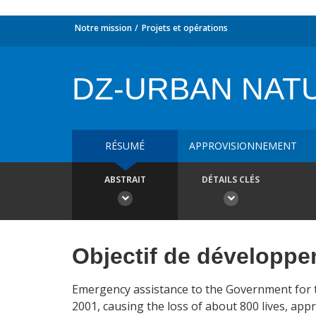
Notre mission
Projets et opérations
DZ-URBAN NAT
RÉSUMÉ
APPROVISIONNEMENT
ABSTRAIT
DÉTAILS CLÉS
Objectif de développ
Emergency assistance to the Government for t
2001, causing the loss of about 800 lives, appro