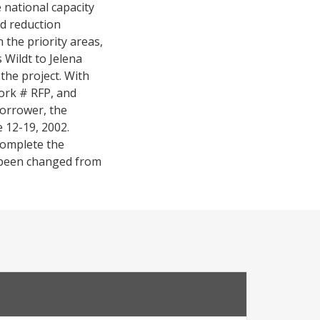
 national capacity
d reduction
 the priority areas,
Wildt to Jelena
 the project. With
work # RFP, and
orrower, the
e 12-19, 2002.
complete the
s been changed from