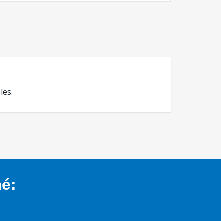
les.
mé: