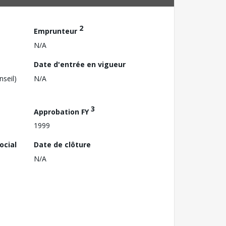
2
Emprunteur
N/A
Date d'entrée en vigueur
nseil)
N/A
3
Approbation FY
1999
ocial
Date de clôture
N/A