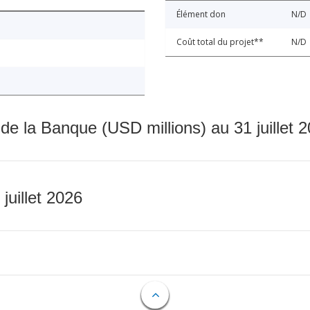
Élément don
N/D
Coût total du projet**
N/D
 de la Banque (USD millions) au 31 juillet 
 juillet 2026