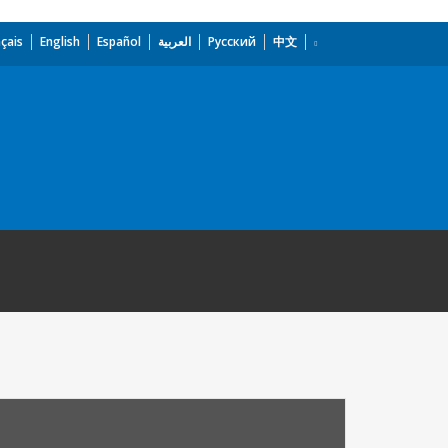
çais
English
Español
العربية
Русский
中文