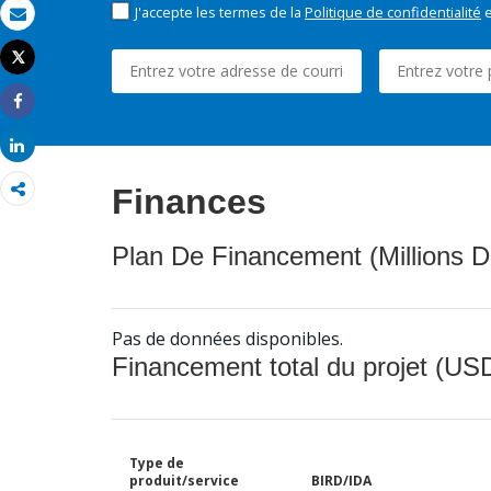
J'accepte les termes de la
Politique de confidentialité
e
Email
Tweet
Imprimer
Share
Share
Finances
Plan De Financement (Millions D
Pas de données disponibles.
Financement total du projet (USD
Type de
produit/service
BIRD/IDA