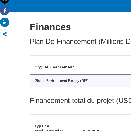
Imprimer
Share
Share
Finances
Plan De Financement (Millions D
Org. De Financement
Global Environment Facility (GEF)
Financement total du projet (USD
Type de
produit/service
BIRD/IDA