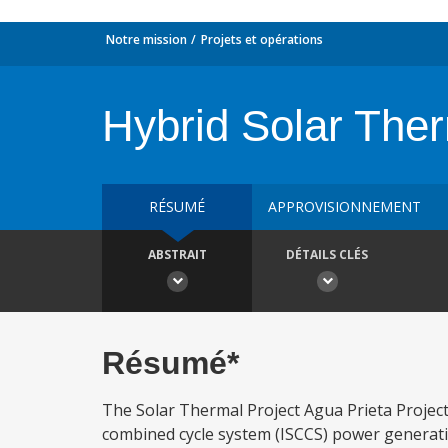
Notre mission
Projets et opérations
Hybrid Solar The
RÉSUMÉ
APPROVISIONNEMENT
ABSTRAIT
DÉTAILS CLÉS
Résumé*
The Solar Thermal Project Agua Prieta Project
combined cycle system (ISCCS) power generati