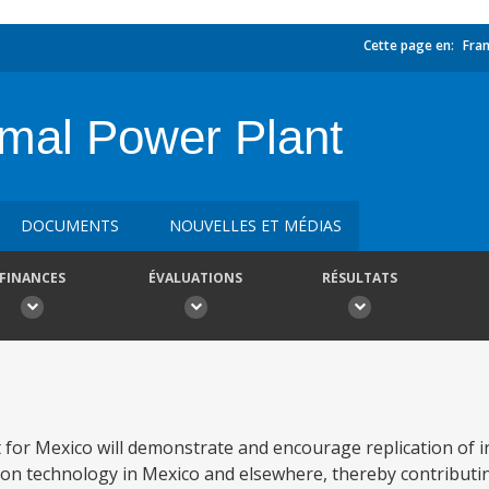
Cette page en:
Fran
rmal Power Plant
DOCUMENTS
NOUVELLES ET MÉDIAS
FINANCES
ÉVALUATIONS
RÉSULTATS
 for Mexico will demonstrate and encourage replication of i
on technology in Mexico and elsewhere, thereby contributin