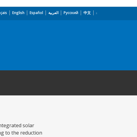
çais
English
Español
العربية
Русский
中文
ntegrated solar
g to the reduction